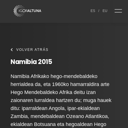
Skip to content
ES
/
EU
VOLVER ATRÁS
Namibia 2015
Namibia Afrikako hego-mendebaldeko
herrialdea da, eta 1960ko hamarraldira arte
Hego Mendebaldeko Afrika deitu izan
zaionaren lurraldea hartzen du; muga hauek
ditu: iparraldean Angola, ipar-ekialdean
Zambia, mendebaldean Ozeano Atlantikoa,
ekialdean Botsuana eta hegoaldean Hego