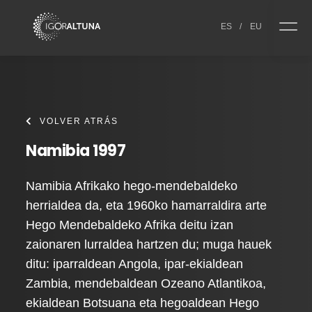
Skip to content
ES
/
EU
VOLVER ATRÁS
Namibia 1997
Namibia Afrikako hego-mendebaldeko
herrialdea da, eta 1960ko hamarraldira arte
Hego Mendebaldeko Afrika deitu izan
zaionaren lurraldea hartzen du; muga hauek
ditu: iparraldean Angola, ipar-ekialdean
Zambia, mendebaldean Ozeano Atlantikoa,
ekialdean Botsuana eta hegoaldean Hego