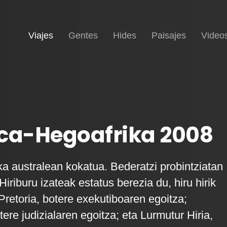
(current)
Inicio
Viajes
Gentes
Hides
Paisajes
Video
ica-Hegoafrika 2008
ka australean kokatua. Bederatzi probintziatan
Hiriburu izateak estatus berezia du, hiru hirik
Pretoria, botere exekutiboaren egoitza;
ere judizialaren egoitza; eta Lurmutur Hiria,