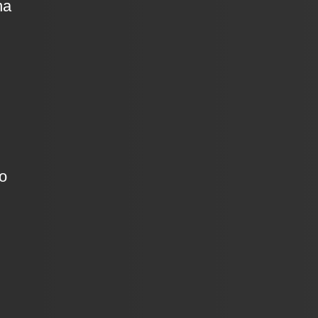
na
do