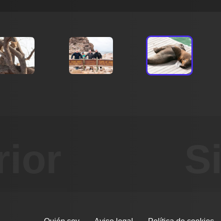
rior
S