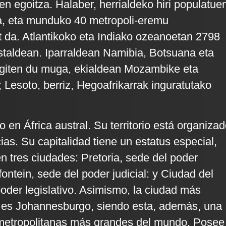
en egoitza. Halaber, herrialdeko hiri populatue
, eta munduko 40 metropoli-eremu
 da. Atlantikoko eta Indiako ozeanoetan 2798
ostaldean. Iparraldean Namibia, Botsuana eta
giten du muga, ekialdean Mozambike eta
 Lesoto, berriz, Hegoafrikarrak inguratutako
o en África austral. Su territorio está organiza
as. Su capitalidad tiene un estatus especial,
 tres ciudades: Pretoria, sede del poder
ontein, sede del poder judicial: y Ciudad del
oder legislativo. Asimismo, la ciudad más
s es Johannesburgo, siendo esta, además, una
 metropolitanas más grandes del mundo. Posee