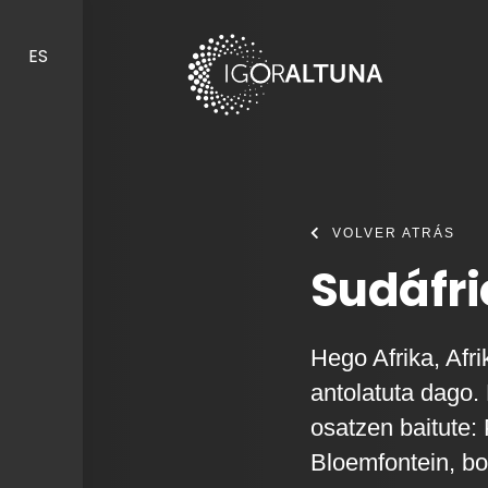
Skip to content
ES
VOLVER ATRÁS
Sudáfr
Hego Afrika, Afri
antolatuta dago. 
osatzen baitute: 
Bloemfontein, bot