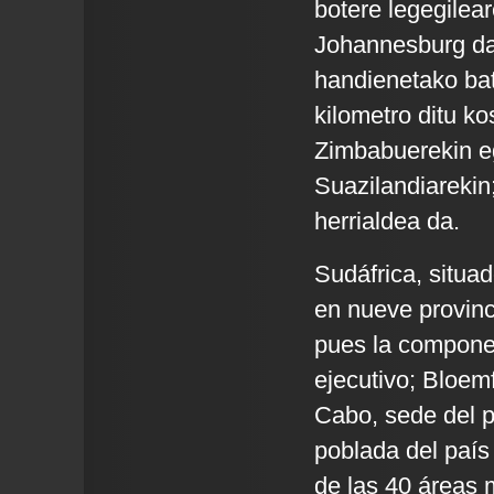
botere legegilear
Johannesburg da
handienetako bat
kilometro ditu k
Zimbabuerekin e
Suazilandiarekin;
herrialdea da.
Sudáfrica, situad
en nueve provinci
pues la componen
ejecutivo; Bloemf
Cabo, sede del p
poblada del paí
de las 40 áreas