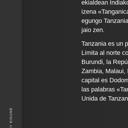
ekialdean Indiak
izena «Tanganica
egungo Tanzania
jaio zen.
Tanzania es un pa
Limita al norte 
Burundi, la Repú
Zambia, Malaui, 
capital es Dodom
las palabras «Ta
Unida de Tanzani
KIGUNE