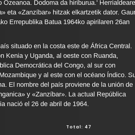
o Ozeanoa. Dodoma da hiriburua.' Herrialdear
» eta «Zanzíbar» hitzak elkartzetik dator. Gau
ko Errepublika Batua 1964ko apirilaren 26an
ís situado en la costa este de África Central.
con Kenia y Uganda, al oeste con Ruanda,
blica Democrática del Congo, al sur con
Mozambique y al este con el océano Índico. S
a. El nombre del país proviene de la unión de
nganica» y «Zanzíbar». La actual República
a nació el 26 de abril de 1964.
Total: 47