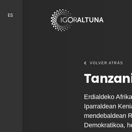
Skip to content
ES
VOLVER ATRÁS
Tanzani
Erdialdeko Afrik
Iparraldean Keni
mendebaldean Ru
Demokratikoa, h