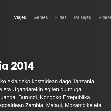
(current)
Inicio
Viajes
Gentes
Hides
Paisajes
Video
a 2014
ako ekialdeko kostaldean dago Tanzania.
a eta Ugandarekin egiten du muga,
anda, Burundi, Kongoko Errepublika
egoaldean Zambia, Malaui, Mozambike eta