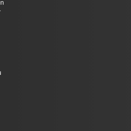
en
r
u