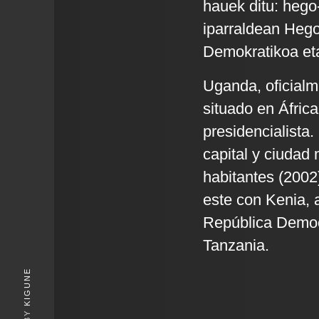
hauek ditu: hego
iparraldean Heg
Demokratikoa et
Uganda, oficial
situado en África
presidencialista.
capital y ciudad
habitantes (2002).
este con Kenia, 
República Democ
Tanzania.
KIGUNE