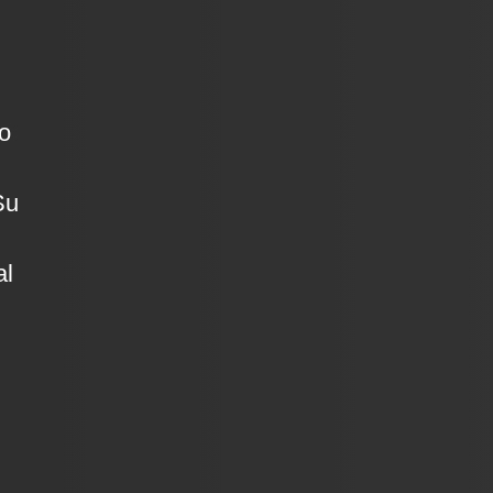
o
Su
al