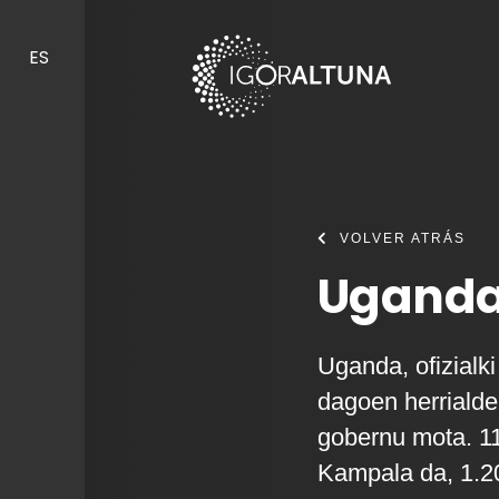
Skip to content
ES
VOLVER ATRÁS
Uganda
Uganda, ofizialk
dagoen herrialde
gobernu mota. 111
Kampala da, 1.20