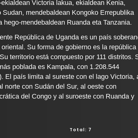
-ekialdean Victoria lakua, ekialdean Kenia,
o Sudan, mendebaldean Kongoko Errepublika
a hego-mendebaldean Ruanda eta Tanzania.
mente República de Uganda es un país soberan
 oriental. Su forma de gobierno es la república
 Su territorio está compuesto por 111 distritos. 
 más poblada es Kampala, con 1.208.544
 El país limita al sureste con el lago Victoria, 
al norte con Sudán del Sur, al oeste con
rática del Congo y al suroeste con Ruanda y
Total: 7