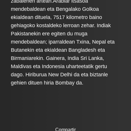
zabalenen artean.Arabiar itsasoa
mendebaldean eta Bengalako Golkoa
ekialdean dituela, 7517 kilometro baino
gehiagoko kostaldeko lerroan zehar. Indiak
Pakistanekin ere egiten du muga
mendebaldean; iparraldean Txina, Nepal eta
Butanekin eta ekialdean Bangladesh eta
Birmaniarekin. Gainera, India Sri Lanka,
Maldivas eta Indonesia uharteetatik gertu
dago. Hiriburua New Delhi da eta biztanle
gehien dituen hiria Bombay da.
Compartir