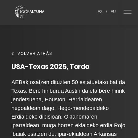
Skip to content
ES
/
EU
VOLVER ATRÁS
USA-Texas 2025, Tordo
AEBak osatzen dituzten 50 estatuetako bat da
Texas. Bere hiriburua Austin da eta bere hiririk
jendetsuena, Houston. Herrialdearen
hegoaldean dago, Hego-mendebaldeko
Erdialdeko dibisioan. Oklahomaren
iparraldean, muga horren ekialdeko erdia Rojo
ibaiak osatzen du, ipar-ekialdean Arkansas