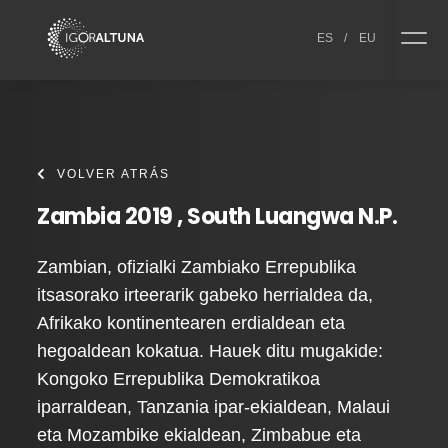
Skip to content
ES
/
EU
VOLVER ATRÁS
Zambia 2019 , South Luangwa N.P.
Zambian, ofizialki Zambiako Errepublika
itsasorako irteerarik gabeko herrialdea da,
Afrikako kontinentearen erdialdean eta
hegoaldean kokatua. Hauek ditu mugakide:
Kongoko Errepublika Demokratikoa
iparraldean, Tanzania ipar-ekialdean, Malaui
eta Mozambike ekialdean, Zimbabue eta