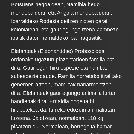
Botsuana hegoaldean, Namibia hego-
mendebaldean eta Angola mendebaldean.
Iparraldeko Rodesia deitzen zioten garai
kolonialean, eta gaur egungo izena Zambeze
ibaitik dator, herrialdeko ibai nagusitik.
Elefanteak (Elephantidae) Proboscidea
ordenako ugaztun plazentarioen familia bat
dira. Gaur egun hiru espezie eta hainbat
subespezie daude. Familia horretako itzalitako
generoen artean, mamutak nabarmentzen
dira. Elefanteak gaur egungo animalia lurtar
handienak dira. Ernaldia hogeita bi
hilabetekoa da, lurreko edozein animaliatan
luzeena. Jaiotzean, normalean, 118 kg
pisatzen du. Normalean, berrogeita hamar