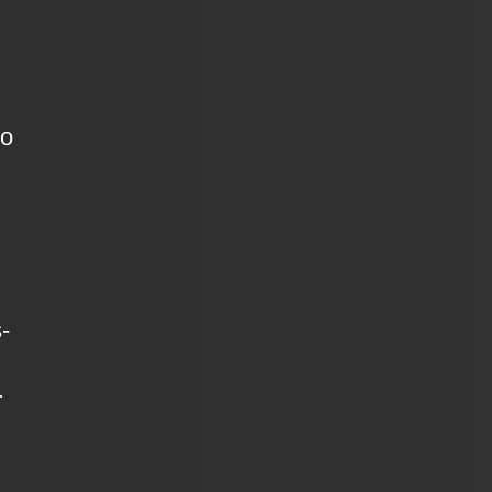
go
-
r