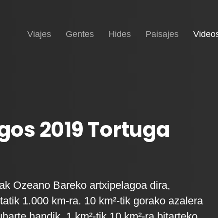
Inicio
Viajes
Gentes
Hides
Paisajes
Video
gos 2019 Tortuga
ak Ozeano Bareko artxipelagoa dira,
atik 1.000 km-ra. 10 km²-tik gorako azalera
harte handik, 1 km²-tik 10 km²-ra bitarteko