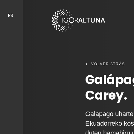
Skip to content
ES
VOLVER ATRÁS
Galápa
Carey.
Galapago uharte
Ekuadorreko kost
duten hamahiru u