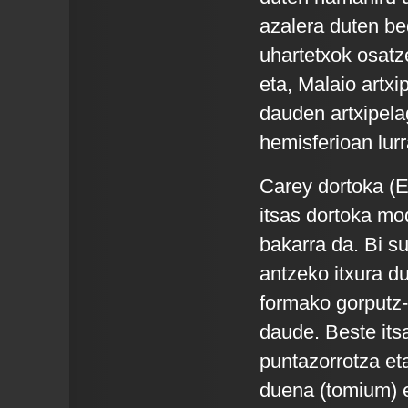
azalera duten bed
uhartetxok osatz
eta, Malaio artx
dauden artxipela
hemisferioan lurr
Carey dortoka (E
itsas dortoka m
bakarra da. Bi s
antzeko itxura d
formako gorputz-
daude. Beste itsa
puntazorrotza et
duena (tomium) e