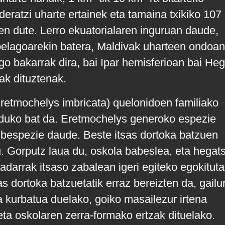
eratzi uharte ertainek eta tamaina txikiko 107
en dute. Lerro ekuatorialaren inguruan daude,
ipelagoarekin batera, Maldivak uharteen ondoan
go bakarrak dira, bai Ipar hemisferioan bai He
ak dituztenak.
retmochelys imbricata) quelonidoen familiako
oduko bat da. Eretmochelys generoko espezie
ubespezie daude. Beste itsas dortoka batzuen
u. Gorputz laua du, oskola babeslea, eta hegats
adarrak itsaso zabalean igeri egiteko egokituta
s dortoka batzuetatik erraz bereizten da, gailu
a kurbatua duelako, goiko masailezur irtena
ta oskolaren zerra-formako ertzak dituelako.