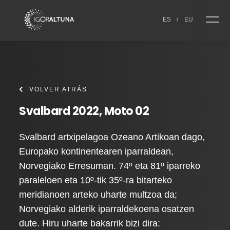
Skip to content
ES
/
EU
VOLVER ATRÁS
Svalbard 2022, Moto 02
Svalbard artxipelagoa Ozeano Artikoan dago,
Europako kontinentearen iparraldean,
Norvegiako Erresuman. 74º eta 81º iparreko
paraleloen eta 10º-tik 35º-ra bitarteko
meridianoen arteko uharte multzoa da;
Norvegiako alderik iparraldekoena osatzen
dute. Hiru uharte bakarrik bizi dira: