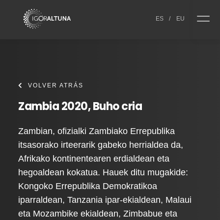
Skip to content
ES
/
EU
VOLVER ATRÁS
Zambia 2020, Buho cria
Zambian, ofizialki Zambiako Errepublika
itsasorako irteerarik gabeko herrialdea da,
Afrikako kontinentearen erdialdean eta
hegoaldean kokatua. Hauek ditu mugakide:
Kongoko Errepublika Demokratikoa
iparraldean, Tanzania ipar-ekialdean, Malaui
eta Mozambike ekialdean, Zimbabue eta