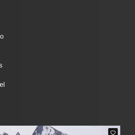
no
s
el