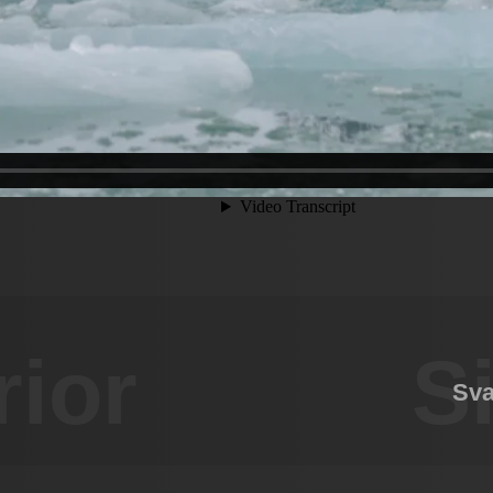
rior
S
Sva