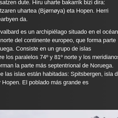
atzen dute. Hiru uharte bakarrik bizi dira:
tzaren uhartea (Bjørnøya) eta Hopen. Herri
arbyen da.
Svalbard es un archipiélago situado en el océa
l norte del continente europeo, que forma parte
uega. Consiste en un grupo de islas
e los paralelos 74º y 81º norte y los meridiano
forman la parte más septentrional de Noruega.
 las islas están habitadas: Spitsbergen, isla d
y Hopen. El poblado más grande es