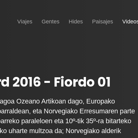
Inicio
Viajes
Gentes
Hides
Paisajes
Video
d 2016 - Fiordo 01
elagoa Ozeano Artikoan dago, Europako
parraldean, eta Norvegiako Erresumaren parte
parreko paraleloen eta 10º-tik 35º-ra bitarteko
ko uharte multzoa da; Norvegiako alderik