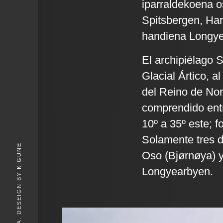
iparraldekoena os
Spitsbergen, Har
handiena Longye
El archipiélago 
Glacial Ártico, a
del Reino de Nor
comprendido entr
10º a 35º este; 
Solamente tres de
KIGUNE
Oso (Bjørnøya) 
Longyearbyen.