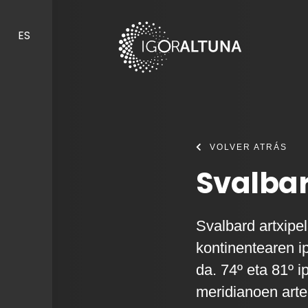
Skip to content
ES
VOLVER ATRÁS
Svalbar
Svalbard artxip
kontinentearen i
da. 74º eta 81º i
meridianoen arte