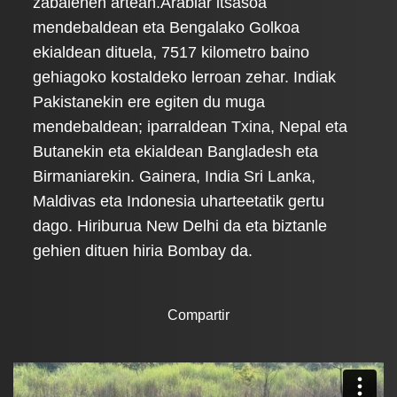
zabalenen artean.Arabiar itsasoa
mendebaldean eta Bengalako Golkoa
ekialdean dituela, 7517 kilometro baino
gehiagoko kostaldeko lerroan zehar. Indiak
Pakistanekin ere egiten du muga
mendebaldean; iparraldean Txina, Nepal eta
Butanekin eta ekialdean Bangladesh eta
Birmaniarekin. Gainera, India Sri Lanka,
Maldivas eta Indonesia uharteetatik gertu
dago. Hiriburua New Delhi da eta biztanle
gehien dituen hiria Bombay da.
Compartir