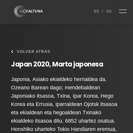
Skip to content
ES
/
EU
VOLVER ATRÁS
Japan 2020, Marta japonesa
Japonia, Asiako ekialdeko herrialdea da.
Ozeano Barean dago; mendebaldean
Japoniako itsasoa, Txina, Ipar Korea, Hego
Korea eta Errusia, iparraldean Ojotsk itsasoa
eta ekialdean eta hegoaldean Txinako
ekialdeko itsasoa ditu, 6852 uhartez osatua.
Honshίko uharteko Tokio Handiaren eremua,