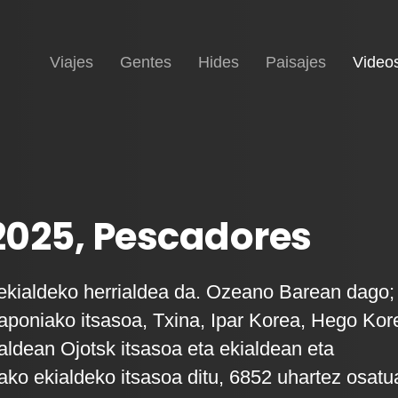
Inicio
Viajes
Gentes
Hides
Paisajes
Video
2025, Pescadores
ekialdeko herrialdea da. Ozeano Barean dago;
poniako itsasoa, Txina, Ipar Korea, Hego Kor
raldean Ojotsk itsasoa eta ekialdean eta
ko ekialdeko itsasoa ditu, 6852 uhartez osatu