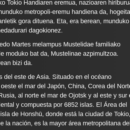
o Tokio Handiaren eremua, nazioaren hiriburu
 munduko metropoli-eremu handiena da, hogeit
tanletik gora dituena. Eta, era berean, munduko
 hedadurari dagokionez.
edo Martes melampus Mustelidae familiako
le moduko bat da, Mustelinae azpimultzoa.
ean bizi da.
s del este de Asia. Situado en el océano
l oeste el mar del Japón, China, Corea del Nort
usia, al norte el mar de Ojotsk y al este y sur 
ental y compuesta por 6852 islas. El Área del
 isla de Honshū, donde está la ciudad de Tokio
de la nación, es la mayor área metropolitana de