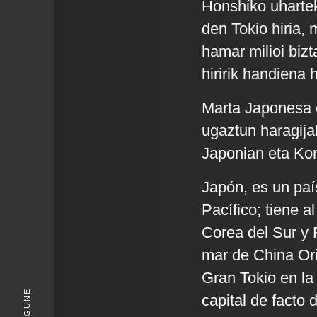
Honshίko uhartek
den Tokio hiria,
hamar milioi biz
hiririk handiena
Marta Japonesa 
ugaztun haragija
Japonian eta Kor
Japón, es un paí
Pacífico; tiene a
Corea del Sur y R
mar de China Ori
Gran Tokio en la
KIGUNE
capital de facto 