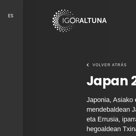
Skip to content
ES
VOLVER ATRÁS
Japan 
Japonia, Asiako 
mendebaldean Ja
eta Errusia, ipar
hegoaldean Txina