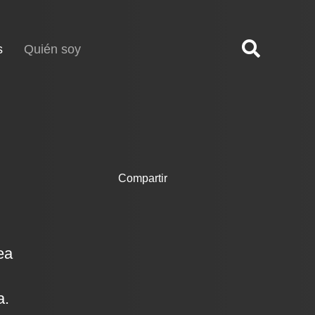
(current)
s
Quién soy
Compartir
ea
a.