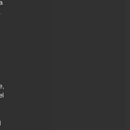
a
a
e,
el
,
l