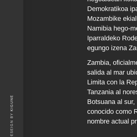
Demokratikoa ipa
Mozambike ekial
Namibia hego-m
Iparraldeko Rode
egungo izena Zamb
Zambia, oficialm
salida al mar ubi
Limita con la Re
Tanzania al nore
KIGUNE
Botsuana al sur,
conocido como Ro
nombre actual pro