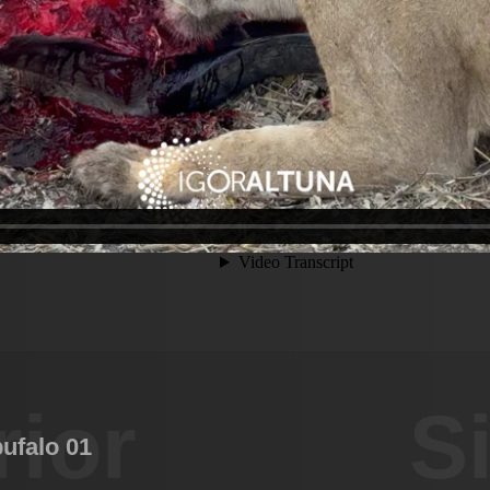
rior
S
ufalo 01