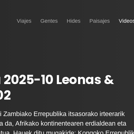
Inicio
Viajes
Gentes
Hides
Paisajes
Video
 2025-10 Leonas &
02
i Zambiako Errepublika itsasorako irteerarik
a da, Afrikako kontinentearen erdialdean eta
tua. Hauek ditu mugakide: Kongoko Errepubli