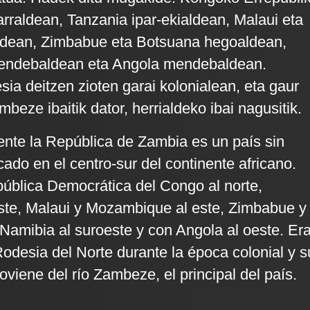
rraldean, Tanzania ipar-ekialdean, Malaui eta
dean, Zimbabue eta Botsuana hegoaldean,
endebaldean eta Angola mendebaldean.
sia deitzen zioten garai kolonialean, eta gaur
eze ibaitik dator, herrialdeko ibai nagusitik.
ente la República de Zambia es un país sin
cado en el centro-sur del continente africano.
pública Democrática del Congo al norte,
ste, Malaui y Mozambique al este, Zimbabue y
 Namibia al suroeste y con Angola al oeste. Er
desia del Norte durante la época colonial y s
viene del río Zambeze, el principal del país.