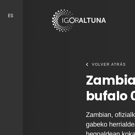
Skip to content
ES
VOLVER ATRÁS
Zambia
bufalo 
Zambian, ofizialk
gabeko herrialde
hegoaldean koka