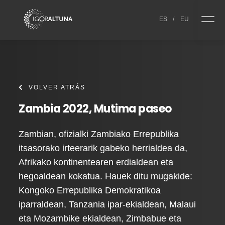
Skip to content
ES
/
EU
VOLVER ATRÁS
Zambia 2022, Mutima paseo
Zambian, ofizialki Zambiako Errepublika
itsasorako irteerarik gabeko herrialdea da,
Afrikako kontinentearen erdialdean eta
hegoaldean kokatua. Hauek ditu mugakide:
Kongoko Errepublika Demokratikoa
iparraldean, Tanzania ipar-ekialdean, Malaui
eta Mozambike ekialdean, Zimbabue eta