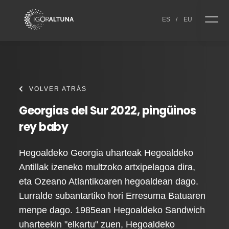
Skip to content
ES
/
EU
VOLVER ATRÁS
Georgias del Sur 2022, pingüinos
rey baby
Hegoaldeko Georgia uharteak Hegoaldeko
Antillak izeneko multzoko artxipelagoa dira,
eta Ozeano Atlantikoaren hegoaldean dago.
Lurralde subantartiko hori Erresuma Batuaren
menpe dago. 1985ean Hegoaldeko Sandwich
uharteekin "elkartu" zuen, Hegoaldeko