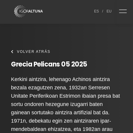
Skip to content
ES
/
EU
VOLVER ATRÁS
Grecia Pelicans 05 2025
Kerkini aintzira, lehenago Achinos aintzira
bezala ezagutzen zena, 1932an Serresen
Unitate Periferikoan Estrimon ibaian presa bat
sortu ondoren hezegune izugarri baten
gainean sortutako aintzira artifizial bat da.
1971n, debekatu egin zen aintziraren ipar-
mendebaldean ehizatzea, eta 1982an arau