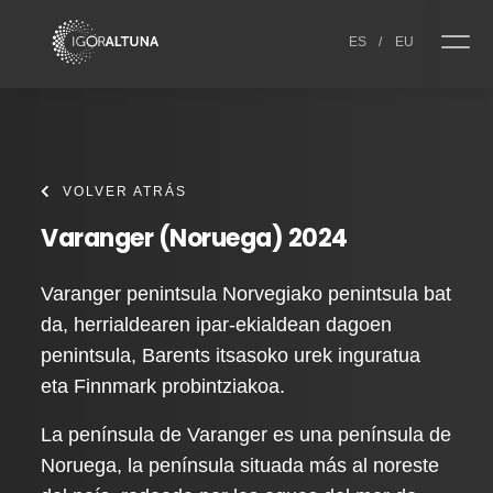
Skip to content
ES
/
EU
VOLVER ATRÁS
Varanger (Noruega) 2024
Varanger penintsula Norvegiako penintsula bat
da, herrialdearen ipar-ekialdean dagoen
penintsula, Barents itsasoko urek inguratua
eta Finnmark probintziakoa.
La península de Varanger es una península de
Noruega, la península situada más al noreste