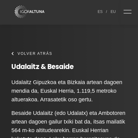
Skip to content
ES
/
EU
VOLVER ATRÁS
Udalaitz & Besaide
Udalaitz Gipuzkoa eta Bizkaia artean dagoen
mendia da, Euskal Herria, 1.119,5 metroko
altuerakoa. Arrasatetik oso gertu.
Besaide Udalaitz (edo Udalatx) eta Ambotoren
artean dagoen gailur txiki bat da, itsas mailatik
564 m-ko altitudearekin. Euskal Herrian