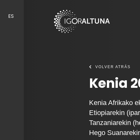
Skip to content
ES
VOLVER ATRÁS
Kenia 2
Kenia Afrikako e
Etiopiarekin (ipa
Tanzaniarekin (
Hego Suanarekin