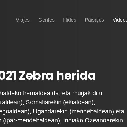
Inicio
Viajes
Gentes
Hides
Paisajes
Video
021 Zebra herida
kialdeko herrialdea da, eta mugak ditu
rraldean), Somaliarekin (ekialdean),
hegoaldean), Ugandarekin (mendebaldean) eta
 (ipar-mendebaldean), Indiako Ozeanoarekin