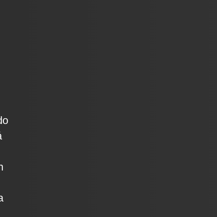
do
á
n
a