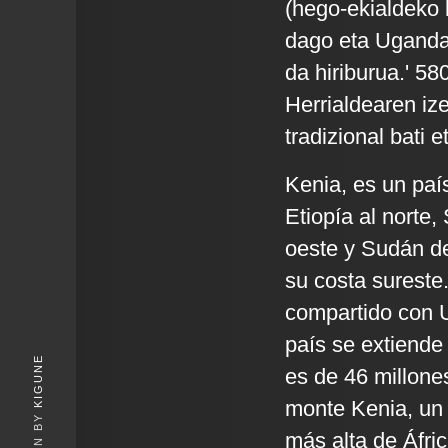
(hego-ekialdeko 
dago eta Ugandar
da hiriburua.' 58
Herrialdearen iz
tradizional bati 
Kenia, es un país
Etiopía al norte,
oeste y Sudán de
su costa sureste.
compartido con U
país se extiende
KIGUNE
es de 46 millone
monte Kenia, un 
más alta de Áfric