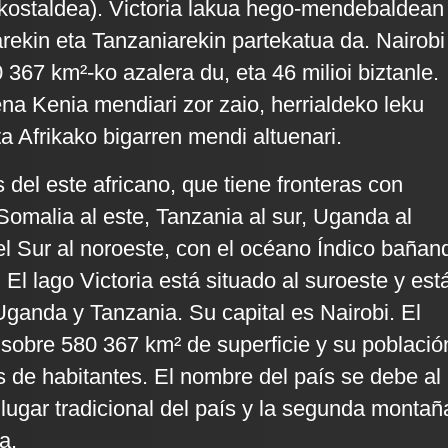
kostaldea). Victoria lakua hego-mendebaldean
ekin eta Tanzaniarekin partekatua da. Nairobi
0 367 km²-ko azalera du, eta 46 milioi biztanle.
ena Kenia mendiari zor zaio, herrialdeko leku
eta Afrikako bigarren mendi altuenari.
 del este africano, que tiene fronteras con
 Somalia al este, Tanzania al sur, Uganda al
l Sur al noroeste, con el océano Índico bañan
 El lago Victoria está situado al suroeste y est
ganda y Tanzania. Su capital es Nairobi. El
 sobre 580 367 km² de superficie y su població
s de habitantes. El nombre del país se debe al
lugar tradicional del país y la segunda montañ
a.