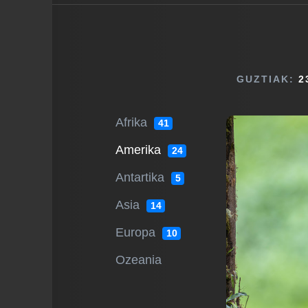
GUZTIAK:
2
Afrika
41
Amerika
24
Antartika
5
Asia
14
Europa
10
Ozeania