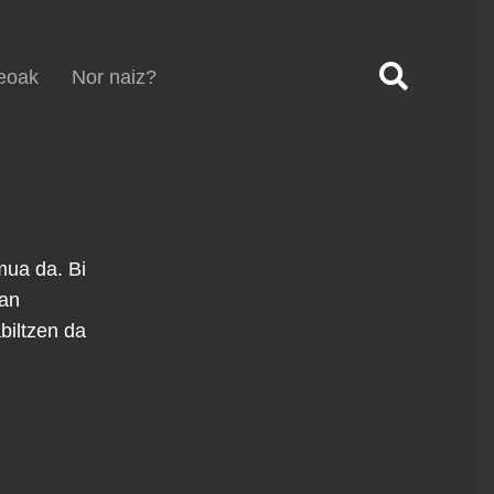
eoak
Nor naiz?
mua da. Bi
ean
biltzen da