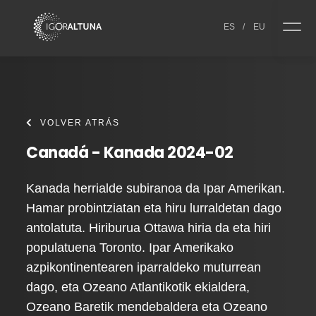
Skip to content
ES
/
EU
VOLVER ATRÁS
Canadá - Kanada 2024-02
Kanada herrialde subiranoa da Ipar Amerikan.
Hamar probintziatan eta hiru lurraldetan dago
antolatuta. Hiriburua Ottawa hiria da eta hiri
populatuena Toronto. Ipar Amerikako
azpikontinentearen iparraldeko muturrean
dago, eta Ozeano Atlantikotik ekialdera,
Ozeano Baretik mendebaldera eta Ozeano