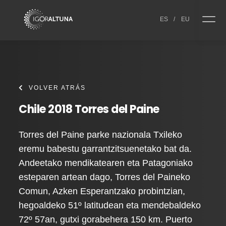
Skip to content
ES
/
EU
VOLVER ATRÁS
Chile 2018 Torres del Paine
Torres del Paine parke nazionala Txileko
eremu babestu garrantzitsuenetako bat da.
Andeetako mendikatearen eta Patagoniako
esteparen artean dago, Torres del Paineko
Comun, Azken Esperantzako probintzian,
hegoaldeko 51º latitudean eta mendebaldeko
72º 57an, gutxi gorabehera 150 km. Puerto