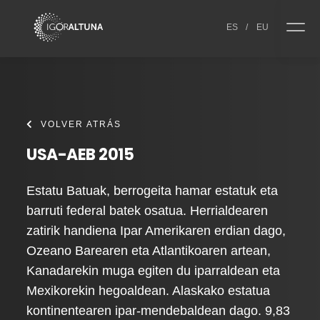
Skip to content
ES
/
EU
VOLVER ATRÁS
USA-AEB 2015
Estatu Batuak, berrogeita hamar estatuk eta
barruti federal batek osatua. Herrialdearen
zatirik handiena Ipar Amerikaren erdian dago,
Ozeano Barearen eta Atlantikoaren artean,
Kanadarekin muga egiten du iparraldean eta
Mexikorekin hegoaldean. Alaskako estatua
kontinentearen ipar-mendebaldean dago. 9,83