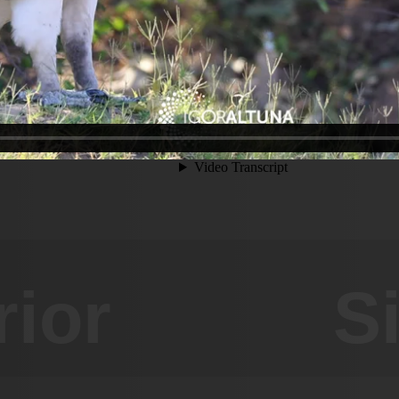
rior
S