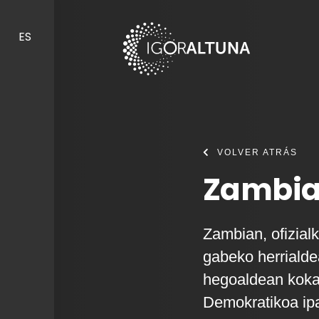
Skip to content
ES
VOLVER ATRÁS
Zambia 
Zambian, ofizialk
gabeko herrialde
hegoaldean koka
Demokratikoa ipa