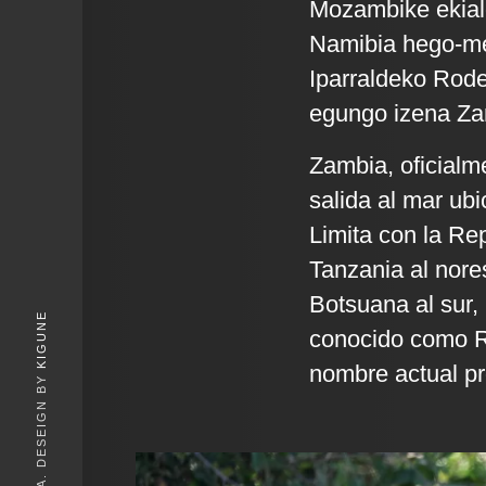
Mozambike ekial
Namibia hego-m
Iparraldeko Rode
egungo izena Zamb
Zambia, oficialm
salida al mar ubi
Limita con la Re
Tanzania al nore
Botsuana al sur,
KIGUNE
conocido como Ro
nombre actual pro