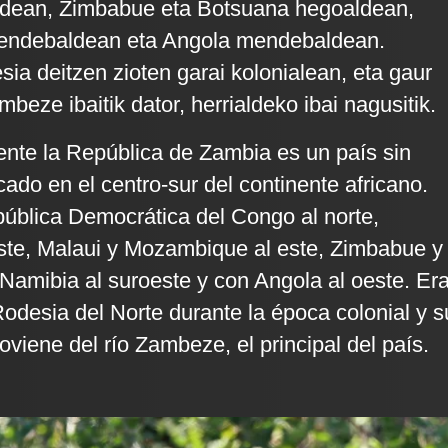
dean, Zimbabue eta Botsuana hegoaldean,
endebaldean eta Angola mendebaldean.
sia deitzen zioten garai kolonialean, eta gaur
eze ibaitik dator, herrialdeko ibai nagusitik.
ente la República de Zambia es un país sin
cado en el centro-sur del continente africano.
pública Democrática del Congo al norte,
ste, Malaui y Mozambique al este, Zimbabue y
 Namibia al suroeste y con Angola al oeste. Er
desia del Norte durante la época colonial y s
viene del río Zambeze, el principal del país.