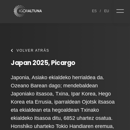
Skip to content
ES
/
EU
VOLVER ATRÁS
Japan 2025, Picargo
Japonia, Asiako ekialdeko herrialdea da.
Ozeano Barean dago; mendebaldean
Japoniako itsasoa, Txina, Ipar Korea, Hego
Korea eta Errusia, iparraldean Ojotsk itsasoa
eta ekialdean eta hegoaldean Txinako
ekialdeko itsasoa ditu, 6852 uhartez osatua.
Honshίko uharteko Tokio Handiaren eremua,