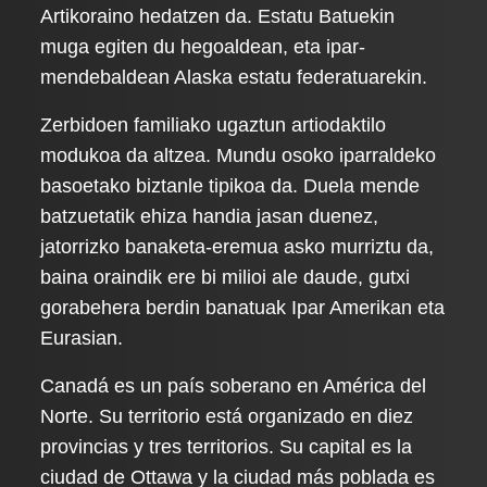
Artikoraino hedatzen da. Estatu Batuekin
muga egiten du hegoaldean, eta ipar-
mendebaldean Alaska estatu federatuarekin.
Zerbidoen familiako ugaztun artiodaktilo
modukoa da altzea. Mundu osoko iparraldeko
basoetako biztanle tipikoa da. Duela mende
batzuetatik ehiza handia jasan duenez,
jatorrizko banaketa-eremua asko murriztu da,
baina oraindik ere bi milioi ale daude, gutxi
gorabehera berdin banatuak Ipar Amerikan eta
Eurasian.
Canadá es un país soberano en América del
Norte. Su territorio está organizado en diez
provincias y tres territorios. Su capital es la
ciudad de Ottawa y la ciudad más poblada es