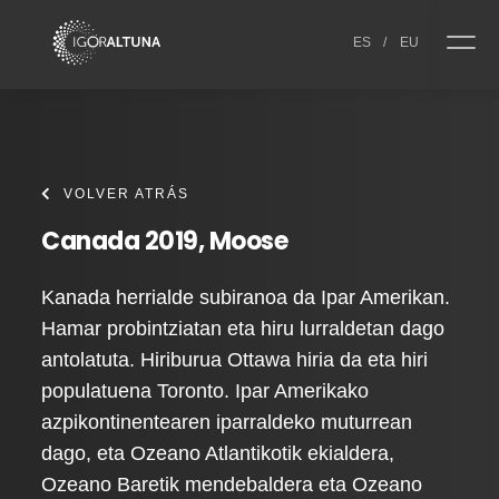
Skip to content
ES
/
EU
VOLVER ATRÁS
Canada 2019, Moose
Kanada herrialde subiranoa da Ipar Amerikan.
Hamar probintziatan eta hiru lurraldetan dago
antolatuta. Hiriburua Ottawa hiria da eta hiri
populatuena Toronto. Ipar Amerikako
azpikontinentearen iparraldeko muturrean
dago, eta Ozeano Atlantikotik ekialdera,
Ozeano Baretik mendebaldera eta Ozeano