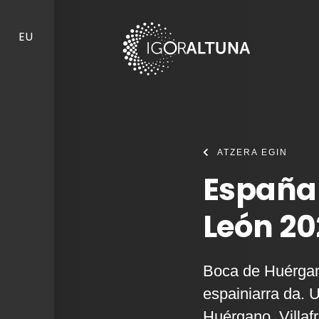
Skip to content
EU
ATZERA EGIN
España
León 2
Boca de Huérgano
espainiarra da. 
Huérgano, Villaf