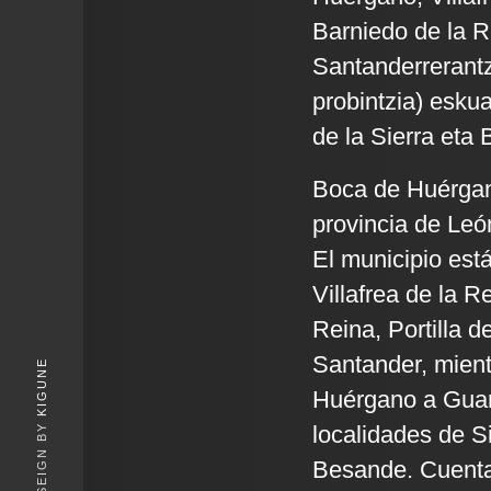
Barniedo de la Re
Santanderrerant
probintzia) esku
de la Sierra eta 
Boca de Huérgano
provincia de Leó
El municipio est
Villafrea de la R
Reina, Portilla d
Santander, mient
KIGUNE
Huérgano a Guard
localidades de Si
Besande. Cuenta