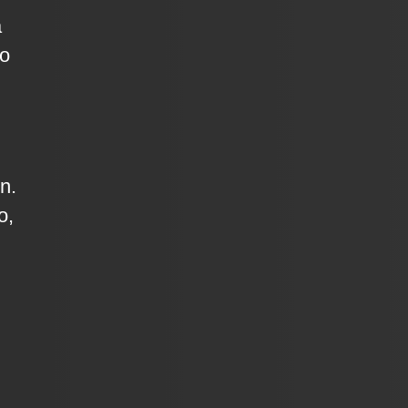
a
ko
n.
o,