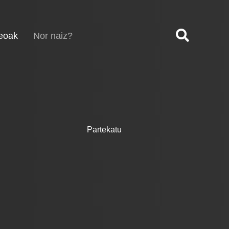
(current)
eoak
Nor naiz?
Partekatu