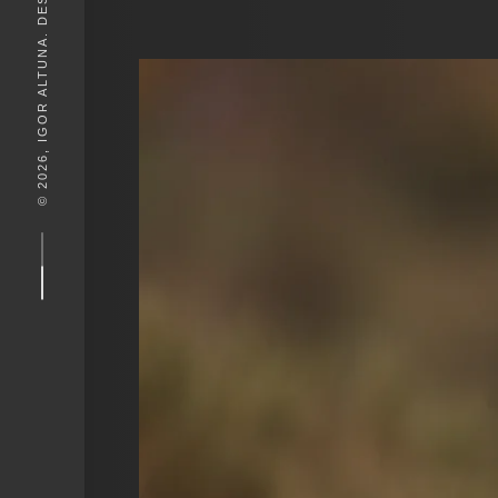
© 2026, IGOR ALTUNA. DESEIGN BY