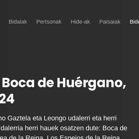
Hasiera
Bidaiak
Pertsonak
Hide-ak
Paisaiak
Bid
 Boca de Huérgano,
024
 Gaztela eta Leongo udalerri eta herri
Udalerria herri hauek osatzen dute: Boca de
rea de la Reina, Los Espejos de la Reina,