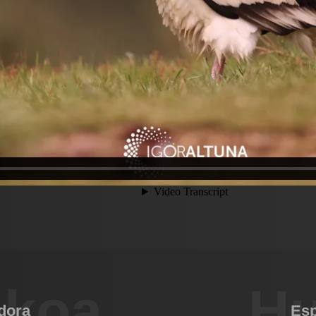
ekoa
Hu
dora
Esp