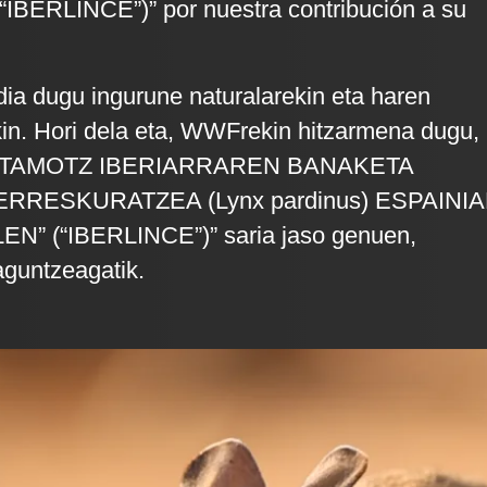
BERLINCE”)” por nuestra contribución a su
a dugu ingurune naturalarekin eta haren
in. Hori dela eta, WWFrekin hitzarmena dugu,
“KATAMOTZ IBERIARRAREN BANAKETA
RRESKURATZEA (Lynx pardinus) ESPAINI
” (“IBERLINCE”)” saria jaso genuen,
aguntzeagatik.