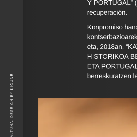
Y PORTUGAL” (“I
recuperación.
Konpromiso handi
kontserbazioarek
eta, 2018an, 
HISTORIKOA BE
ETA PORTUGALEN
berreskuratzen l
KIGUNE
© 2026, IGOR ALTUNA. DESEIGN BY