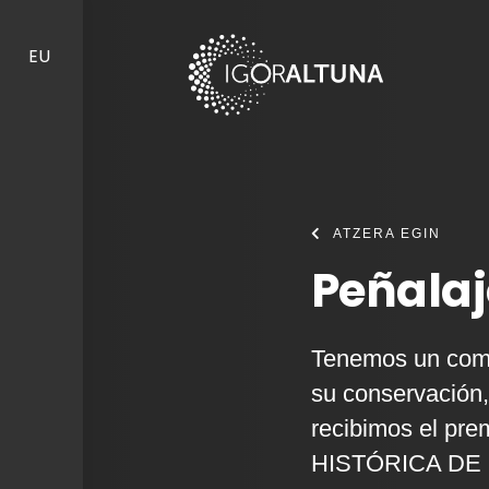
Skip to content
EU
ATZERA EGIN
Peñalaj
Tenemos un comp
su conservación
recibimos el 
HISTÓRICA DE 