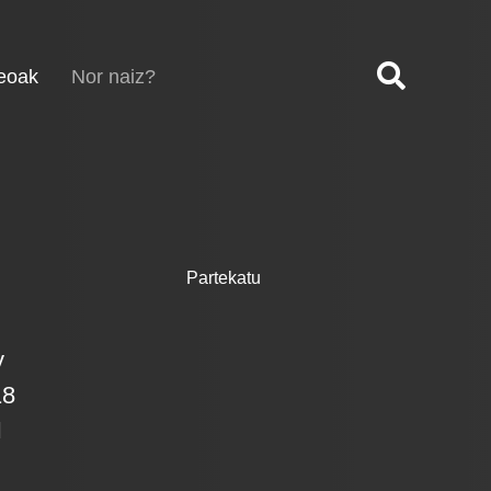
(current)
eoak
Nor naiz?
Partekatu
y
18
N