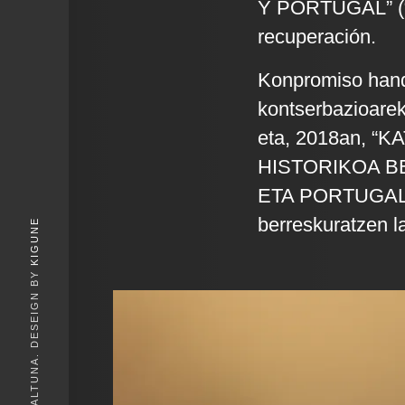
Y PORTUGAL” (“I
recuperación.
Konpromiso handi
kontserbazioarek
eta, 2018an, 
HISTORIKOA BE
ETA PORTUGALEN
berreskuratzen l
KIGUNE
© 2026, IGOR ALTUNA. DESEIGN BY