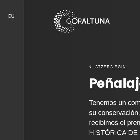
Skip to content
EU
ATZERA EGIN
Peñalaj
Tenemos un comp
su conservación
recibimos el 
HISTÓRICA DE 