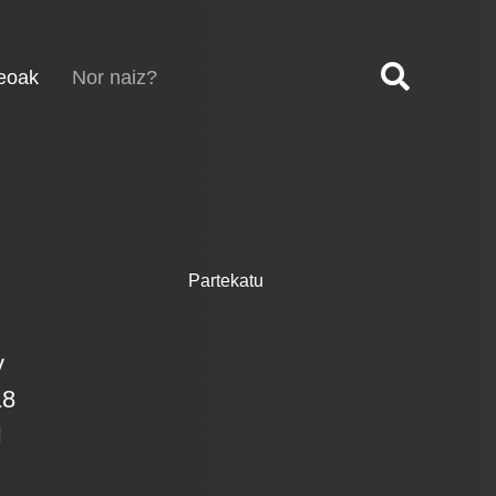
(current)
eoak
Nor naiz?
Partekatu
y
18
N