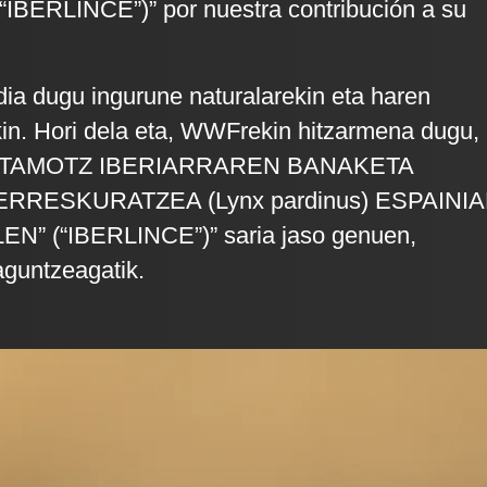
BERLINCE”)” por nuestra contribución a su
a dugu ingurune naturalarekin eta haren
in. Hori dela eta, WWFrekin hitzarmena dugu,
“KATAMOTZ IBERIARRAREN BANAKETA
RRESKURATZEA (Lynx pardinus) ESPAINI
” (“IBERLINCE”)” saria jaso genuen,
aguntzeagatik.