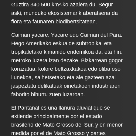
Guztira 340 500 km²-ko azalera du. Segur
aski, munduko ekosistemarik aberatsena da
flora eta faunaren biodibertsitatean.
Caiman yacare, Yacare edo Caiman del Para,
Hego Amerikako eskualde subtropikal eta
tropikaletako kimanido endemikoa da, eta hiru
metroko luzera izan dezake. Bizkarrean gogor
korazatua, kolore beltzaxkakoa edo oliba oso
ilunekoa, saihetsetako eta ale gazteen azal
jaspeztatu delikatuak oinetakoen industriaren
faborito bihurtu zuen luzaroan.
El Pantanal es una llanura aluvial que se
extiende principalmente por el estado
brasileño de Mato Grosso del Sur, y en menor
medida por el de Mato Grosso y partes