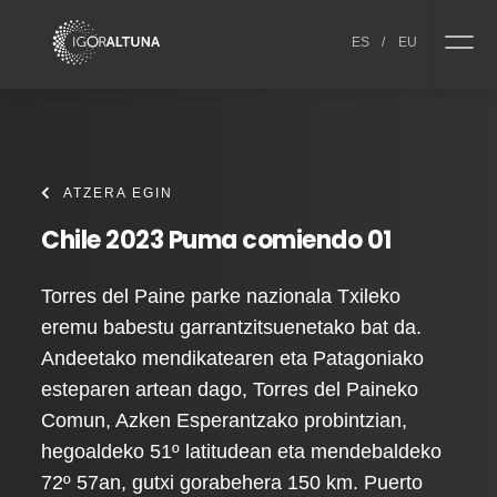
Skip to content
ES
/
EU
ATZERA EGIN
Chile 2023 Puma comiendo 01
Torres del Paine parke nazionala Txileko
eremu babestu garrantzitsuenetako bat da.
Andeetako mendikatearen eta Patagoniako
esteparen artean dago, Torres del Paineko
Comun, Azken Esperantzako probintzian,
hegoaldeko 51º latitudean eta mendebaldeko
72º 57an, gutxi gorabehera 150 km. Puerto