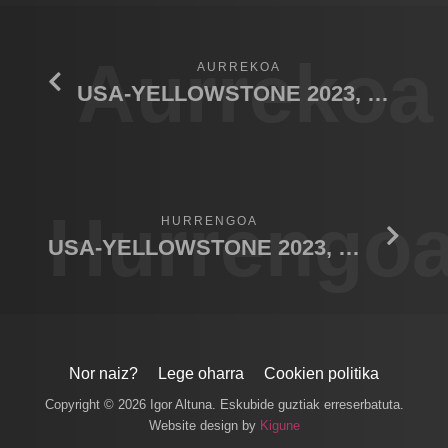
Aurrekoa
AURREKOA
USA-YELLOWSTONE 2023, Coyote and swan
Hurrengo
HURRENGOA
USA-YELLOWSTONE 2023, Trumpeter Swan
Nor naiz?
Lege oharra
Cookien politika
Copyright © 2026 Igor Altuna. Eskubide guztiak erreserbatuta.
Website design by
Kigune