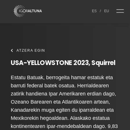
Skip to content
ES
/
EU
ATZERA EGIN
USA-YELLOWSTONE 2023, Squirrel
Estatu Batuak, berrogeita hamar estatuk eta
barruti federal batek osatua. Herrialdearen
zatirik handiena Ipar Amerikaren erdian dago,
Ozeano Barearen eta Atlantikoaren artean,
Kanadarekin muga egiten du iparraldean eta
Mexikorekin hegoaldean. Alaskako estatua
kontinentearen ipar-mendebaldean dago. 9,83