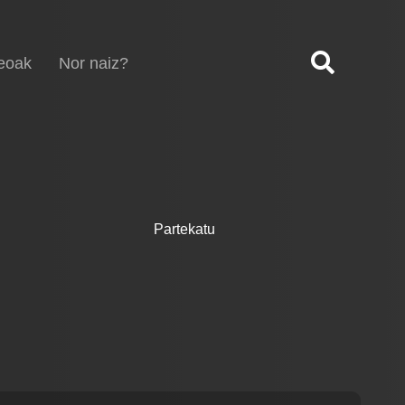
eoak
Nor naiz?
Partekatu