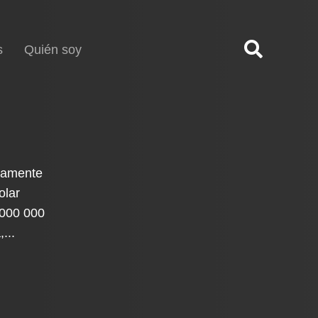
s
Quién soy
etamente
olar
 000 000
...