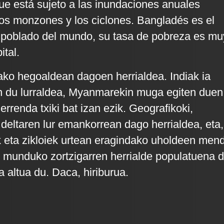
ue está sujeto a las inundaciones anuales
os monzones y los ciclones. Bangladés es el
 poblado del mundo, su tasa de pobreza es mu
ital.
ko hegoaldean dagoen herrialdea. Indiak ia
n du lurraldea, Myanmarekin muga egiten duen
rrenda txiki bat izan ezik. Geografikoki,
deltaren lur emankorrean dago herrialdea, eta,
 eta zikloiek urtean eragindako uholdeen men
munduko zortzigarren herrialde populatuena d
 altua du. Daca, hiriburua.