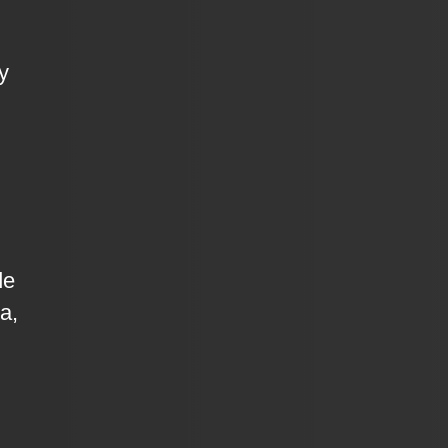
y
de
a,