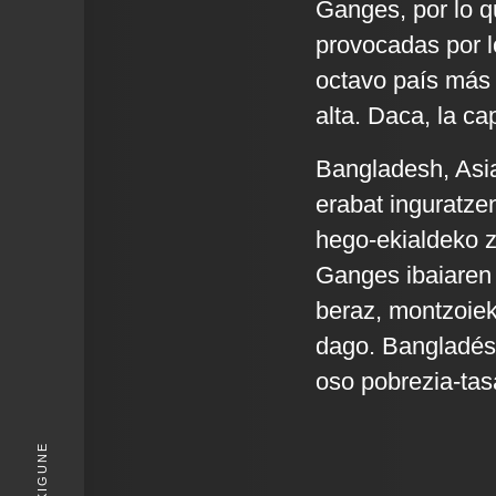
Ganges, por lo q
provocadas por l
octavo país más
alta. Daca, la cap
Bangladesh, Asia
erabat inguratze
hego-ekialdeko ze
Ganges ibaiaren 
beraz, montzoiek
dago. Bangladés 
oso pobrezia-tasa
KIGUNE