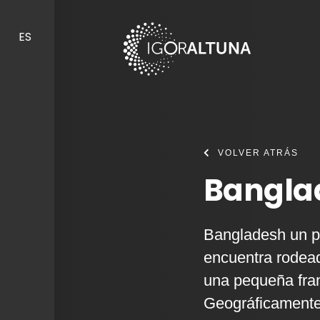
Skip to content
ES
VOLVER ATRÁS
Bangla
Bangladesh un paí
encuentra rodead
una pequeña fran
Geográficamente, 