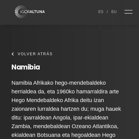
Skip to content
ES
/
EU
VOLVER ATRÁS
Namibia
Namibia Afrikako hego-mendebaldeko
herrialdea da, eta 1960ko hamarraldira arte
Hego Mendebaldeko Afrika deitu izan
zaionaren lurraldea hartzen du; muga hauek
ditu: iparraldean Angola, ipar-ekialdean
Zambia, mendebaldean Ozeano Atlantikoa,
ekialdean Botsuana eta hegoaldean Hego