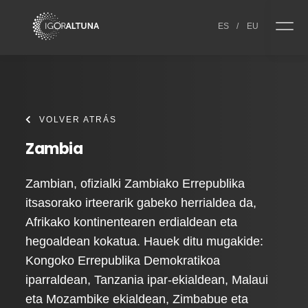
Skip to content
ES
/
EU
VOLVER ATRÁS
Zambia
Zambian, ofizialki Zambiako Errepublika
itsasorako irteerarik gabeko herrialdea da,
Afrikako kontinentearen erdialdean eta
hegoaldean kokatua. Hauek ditu mugakide:
Kongoko Errepublika Demokratikoa
iparraldean, Tanzania ipar-ekialdean, Malaui
eta Mozambike ekialdean, Zimbabue eta