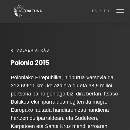
Skip to content
ES
/
EU
VOLVER ATRÁS
Polonia 2015
Poloniako Errepublika, hiriburua Varsovia da,
312 69611 km²-ko azalera du eta 38,5 milioi
pertsona baino gehiago bizi dira bertan. Itsaso
Baltikoarekin iparraldean egiten du muga,
Europako lautada handiaren zati handiena
hartzen du iparraldean, eta Sudeteen,
Karpatoen eta Santa Kruz mendilerroaren