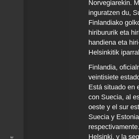
Norvegiarekin. M
inguratzen du, Su
Finlandiako golk
hiribururik eta hi
handiena eta hir
Helsinkitik iparra
Finlandia, oficia
veintisiete esta
Está situado en 
con Suecia, al e
oeste y el sur es
Suecia y Estonia
respectivamente.
Helsinki, y la s