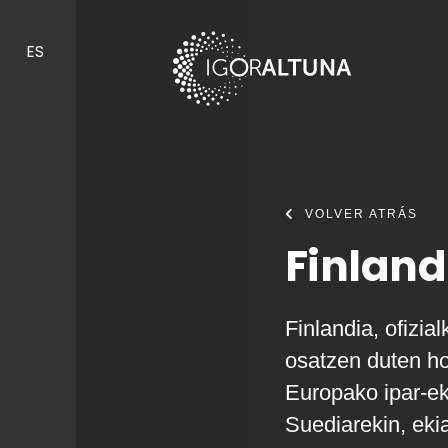
Skip to content
ES
VOLVER ATRÁS
Finland
Finlandia, ofizia
osatzen duten ho
Europako ipar-e
Suediarekin, eki