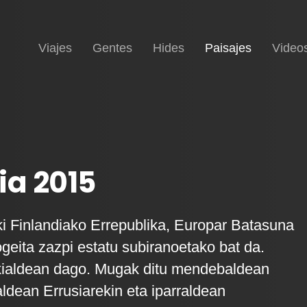
Inicio
(current)
Viajes
Gentes
Hides
Paisajes
Video
ia 2015
lki Finlandiako Errepublika, Europar Batasuna
geita zazpi estatu subiranoetako bat da.
kialdean dago. Mugak ditu mendebaldean
aldean Errusiarekin eta iparraldean