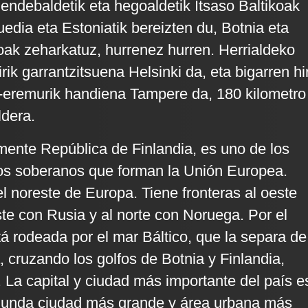
endebaldetik eta hegoaldetik Itsaso Baltikoak
edia eta Estoniatik bereizten du, Botnia eta
oak zeharkatuz, hurrenez hurren. Herrialdeko
ririk garrantzitsuena Helsinki da, eta bigarren hir
i-eremurik handiena Tampere da, 180 kilometro
ldera.
lmente República de Finlandia, es uno de los
dos soberanos que forman la Unión Europea.
el noreste de Europa. Tiene fronteras al oeste
ste con Rusia y al norte con Noruega. Por el
tá rodeada por el mar Báltico, que la separa de
, cruzando los golfos de Botnia y Finlandia,
 La capital y ciudad más importante del país e
egunda ciudad más grande y área urbana más