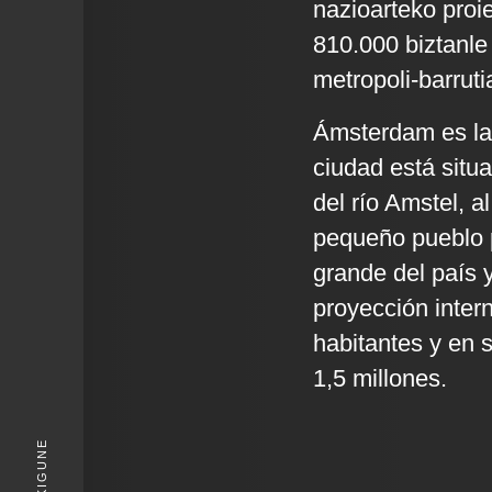
nazioarteko proie
810.000 biztanle 
metropoli-barruti
Ámsterdam es la 
ciudad está situad
del río Amstel, a
pequeño pueblo p
grande del país y
proyección inter
habitantes y en 
1,5 millones.
KIGUNE