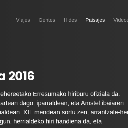
Inicio
(current)
Viajes
Gentes
Hides
Paisajes
Video
a 2016
hereetako Erresumako hiriburu ofiziala da.
 artean dago, iparraldean, eta Amstel ibaiaren
ialdean. XII. mendean sortu zen, arrantzale-her
egun, herrialdeko hiri handiena da, eta