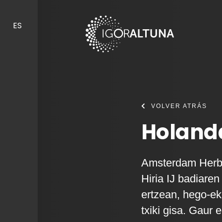
Skip to content
ES
VOLVER ATRÁS
Holand
Amsterdam Herbe
Hiria IJ badiaren
ertzean, hego-ek
txiki gisa. Gaur 