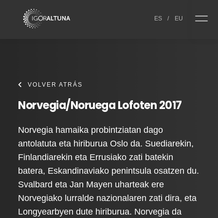
Skip to content
ES
/
EU
VOLVER ATRÁS
Norvegia/Noruega Lofoten 2017
Norvegia hamaika probintziatan dago
antolatuta eta hiriburua Oslo da. Suediarekin,
Finlandiarekin eta Errusiako zati batekin
batera, Eskandinaviako penintsula osatzen du.
Svalbard eta Jan Mayen uharteak ere
Norvegiako lurralde nazionalaren zati dira, eta
Longyearbyen dute hiriburua. Norvegia da