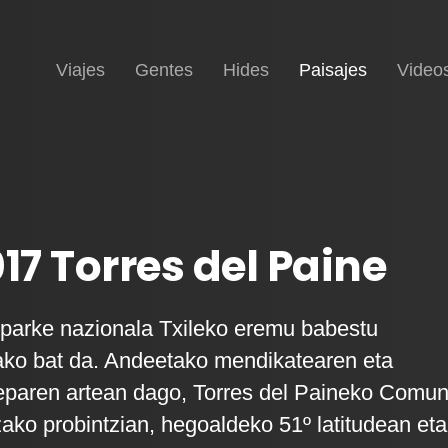
Inicio
(current)
Viajes
Gentes
Hides
Paisajes
Video
17 Torres del Paine
 parke nazionala Txileko eremu babestu
ako bat da. Andeetako mendikatearen eta
eparen artean dago, Torres del Paineko Comun
ko probintzian, hegoaldeko 51º latitudean eta