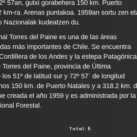
º 57an, gutxi gorabehera 150 km. Puerto
2 km-ra. Arenas puntakoa. 1959an sortu zen et
o Nazionalak kudeatzen du.
al Torres del Paine es una de las áreas
gidas más importantes de Chile. Se encuentra
 Cordillera de los Andes y la estepa Patagónica
Torres del Paine, provincia de Última
los 51º de latitud sur y 72º 57` de longitud
unos 150 km. de Puerto Natales y a 318.2 km. 
e creada el año 1959 y es administrada por la
onal Forestal.
Total: 5