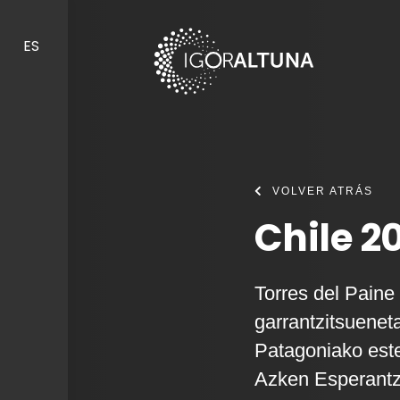
Skip to content
ES
VOLVER ATRÁS
Chile 20
Torres del Paine
garrantzitsuenet
Patagoniako est
Azken Esperantza