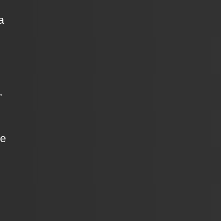
a
,
de