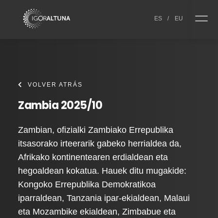
Skip to content
ES
/
EU
VOLVER ATRÁS
Zambia 2025/10
Zambian, ofizialki Zambiako Errepublika
itsasorako irteerarik gabeko herrialdea da,
Afrikako kontinentearen erdialdean eta
hegoaldean kokatua. Hauek ditu mugakide:
Kongoko Errepublika Demokratikoa
iparraldean, Tanzania ipar-ekialdean, Malaui
eta Mozambike ekialdean, Zimbabue eta