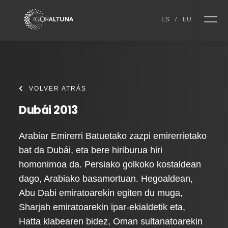
Skip to content
ES
/
EU
VOLVER ATRÁS
Dubái 2013
Arabiar Emirerri Batuetako zazpi emirerrietako
bat da Dubái, eta bere hiriburua hiri
homonimoa da. Persiako golkoko kostaldean
dago, Arabiako basamortuan. Hegoaldean,
Abu Dabi emiratoarekin egiten du muga,
Sharjah emiratoarekin ipar-ekialdetik eta,
Hatta klabearen bidez, Oman sultanatoarekin