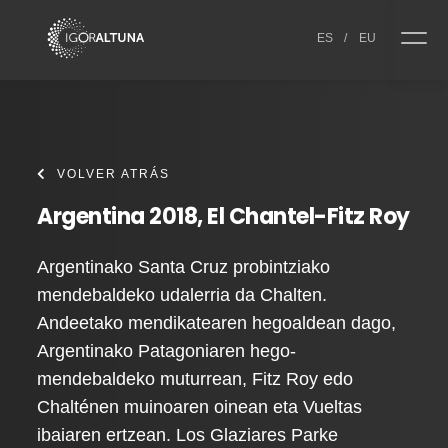
Skip to content
ES
/
EU
VOLVER ATRÁS
Argentina 2018, El Chantel-Fitz Roy
Argentinako Santa Cruz probintziako
mendebaldeko udalerria da Chalten.
Andeetako mendikatearen hegoaldean dago,
Argentinako Patagoniaren hego-
mendebaldeko muturrean, Fitz Roy edo
Chalténen muinoaren oinean eta Vueltas
ibaiaren ertzean. Los Glaziares Parke