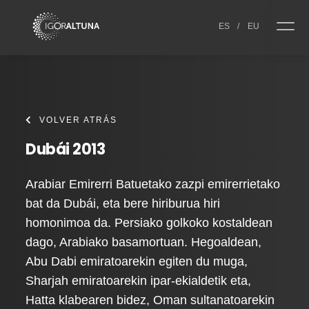
Skip to content
ES
/
EU
VOLVER ATRÁS
Dubái 2013
Arabiar Emirerri Batuetako zazpi emirerrietako
bat da Dubái, eta bere hiriburua hiri
homonimoa da. Persiako golkoko kostaldean
dago, Arabiako basamortuan. Hegoaldean,
Abu Dabi emiratoarekin egiten du muga,
Sharjah emiratoarekin ipar-ekialdetik eta,
Hatta klabearen bidez, Oman sultanatoarekin