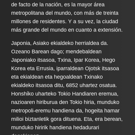
de facto de la nación, es la mayor área
metropolitana del mundo, con más de treinta
millones de residentes. Y a su vez, la ciudad
más grande del mundo en cuanto a extensión.
Japonia, Asiako ekialdeko herrialdea da.
Ozeano Barean dago; mendebaldean
Japoniako itsasoa, Txina, Ipar Korea, Hego
Korea eta Errusia, iparraldean Ojotsk itsasoa
eta ekialdean eta hegoaldean Txinako
ekialdeko itsasoa ditu, 6852 uhartez osatua.
Honshίko uharteko Tokio Handiaren eremua,
nazioaren hiriburua den Tokio hiria, munduko
metropoli-eremu handiena da, hogeita hamar
milioi biztanletik gora dituena. Eta, era berean,
munduko hiririk handiena hedadurari